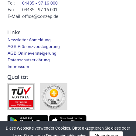
Tel:
04435 - 97 16 000
Fax:
04435 - 97 16 001
E-Mail:
office@conzep.de
Links
Newsletter Abmeldung
AGB Präsenzversteigerung
AGB Onlineversteigerung
Datenschutzerklärung
Impressum
Qualität
Diese Webseite verwendet Cookies. Bitte akzeptieren Sie diese oder
Technische Umsetzung
bluetronix.de
lesen Sie unseren
Datenschutzhinweise