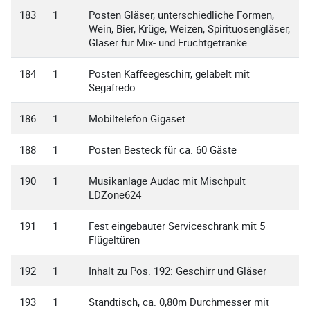
183
1
Posten Gläser, unterschiedliche Formen,
Wein, Bier, Krüge, Weizen, Spirituosengläser,
Gläser für Mix- und Fruchtgetränke
184
1
Posten Kaffeegeschirr, gelabelt mit
Segafredo
186
1
Mobiltelefon Gigaset
188
1
Posten Besteck für ca. 60 Gäste
190
1
Musikanlage Audac mit Mischpult
LDZone624
191
1
Fest eingebauter Serviceschrank mit 5
Flügeltüren
192
1
Inhalt zu Pos. 192: Geschirr und Gläser
193
1
Standtisch, ca. 0,80m Durchmesser mit