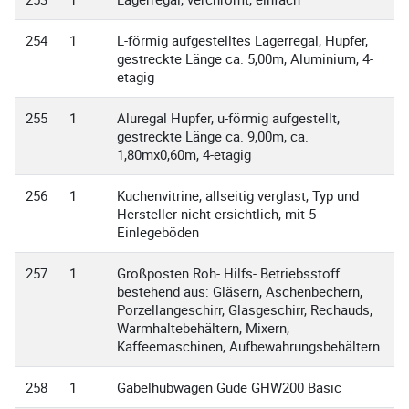
254
1
L-förmig aufgestelltes Lagerregal, Hupfer,
gestreckte Länge ca. 5,00m, Aluminium, 4-
etagig
255
1
Aluregal Hupfer, u-förmig aufgestellt,
gestreckte Länge ca. 9,00m, ca.
1,80mx0,60m, 4-etagig
256
1
Kuchenvitrine, allseitig verglast, Typ und
Hersteller nicht ersichtlich, mit 5
Einlegeböden
257
1
Großposten Roh- Hilfs- Betriebsstoff
bestehend aus: Gläsern, Aschenbechern,
Porzellangeschirr, Glasgeschirr, Rechauds,
Warmhaltebehältern, Mixern,
Kaffeemaschinen, Aufbewahrungsbehältern
258
1
Gabelhubwagen Güde GHW200 Basic