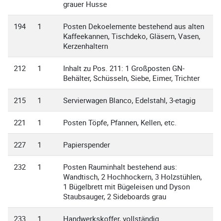
grauer Husse
194
1
Posten Dekoelemente bestehend aus alten
Kaffeekannen, Tischdeko, Gläsern, Vasen,
Kerzenhaltern
212
1
Inhalt zu Pos. 211: 1 Großposten GN-
Behälter, Schüsseln, Siebe, Eimer, Trichter
215
1
Servierwagen Blanco, Edelstahl, 3-etagig
221
1
Posten Töpfe, Pfannen, Kellen, etc.
227
1
Papierspender
232
1
Posten Rauminhalt bestehend aus:
Wandtisch, 2 Hochhockern, 3 Holzstühlen,
1 Bügelbrett mit Bügeleisen und Dyson
Staubsauger, 2 Sideboards grau
233
1
Handwerkskoffer, vollständig