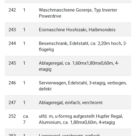
242
1
Waschmaschiene Gorenje, Typ Inverter
Powerdrive
243
1
Eismaschine Hoshizaki, Halbmondeis
244
1
Besenschrank, Edelstahl, ca. 2,20m hoch, 2-
flügelig
245
1
Ablageregal, ca. 1,60mx1,80mx0,60m, 4-
etagig
246
1
Servierwagen, Edelstahl, 3-etagig, verbogen,
defekt
247
1
Ablageregal, einfach, verchromt
252
ca.
ulfd. m, u-förmig aufgestellt Hupfer Regal,
7
Aluminium, ca. 1,80mx0,60m, 4-etagig
253
1
Lagerregal, verchromt, einfach