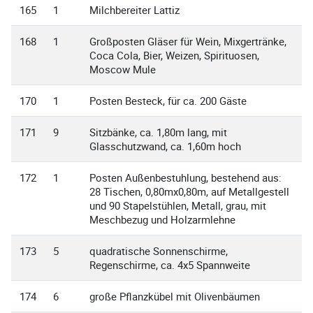
165
1
Milchbereiter Lattiz
168
1
Großposten Gläser für Wein, Mixgertränke,
Coca Cola, Bier, Weizen, Spirituosen,
Moscow Mule
170
1
Posten Besteck, für ca. 200 Gäste
171
9
Sitzbänke, ca. 1,80m lang, mit
Glasschutzwand, ca. 1,60m hoch
172
1
Posten Außenbestuhlung, bestehend aus:
28 Tischen, 0,80mx0,80m, auf Metallgestell
und 90 Stapelstühlen, Metall, grau, mit
Meschbezug und Holzarmlehne
173
5
quadratische Sonnenschirme,
Regenschirme, ca. 4x5 Spannweite
174
6
große Pflanzkübel mit Olivenbäumen