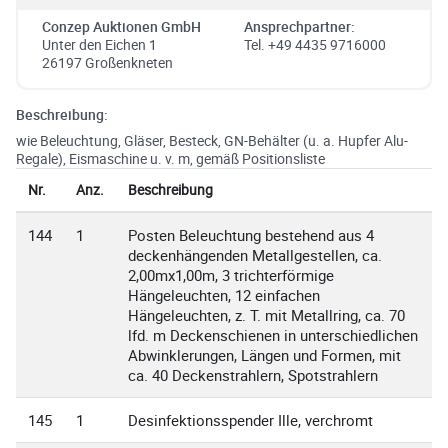
Conzep Auktionen GmbH
Ansprechpartner:
Unter den Eichen 1
Tel. +49 4435 9716000
26197 Großenkneten
Beschreibung:
wie Beleuchtung, Gläser, Besteck, GN-Behälter (u. a. Hupfer Alu-
Regale), Eismaschine u. v. m, gemäß Positionsliste
Nr.
Anz.
Beschreibung
144
1
Posten Beleuchtung bestehend aus 4
deckenhängenden Metallgestellen, ca.
2,00mx1,00m, 3 trichterförmige
Hängeleuchten, 12 einfachen
Hängeleuchten, z. T. mit Metallring, ca. 70
lfd. m Deckenschienen in unterschiedlichen
Abwinklerungen, Längen und Formen, mit
ca. 40 Deckenstrahlern, Spotstrahlern
145
1
Desinfektionsspender Ille, verchromt