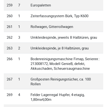
259
7
Europaletten
260
1
Zeiterfassungsystem Bürk, Typ K600
261
1
Rollwagen, Gitterrollwagen
262
3
Umkleidespinde, jeweils 8 Halbtüren, grau
263
2
Umkleidespinde, je 8 Halbtüren, grau
266
1
Bodenreinigungsmaschine Fimap, Seriennr.:
213008172, Modell GenieB, defekt,
Akkuschaden, Scheuersaugmaschine
267
1
Großposten Reinigungstücher, ca. 100
Rollen
269
4
Felder Lagerregal Hupfer, 4-etagig,
1,80mx4,00m