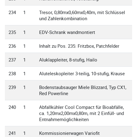
234
1
Tresor, 0,80mx0,60mx0,40m, mit Schlüssel
und Zahlenkombination
235
1
EDV-Schrank wandmontiert
236
1
Inhalt zu Pos. 235: Fritzbox, Patchfelder
237
1
Aluklappleiter, 8-stufig, Hailo
238
1
Aluteleskopleiter 3-teilig, 10-stufig, Krause
239
1
Bodenstaubsauger Miele Blizzard, Typ CX1,
Red Powerline
240
1
Abfallkühler Cool Compact für Bioabfälle,
ca. 1,20mx2,00mx0,80m, mit 2 Einfüll- und
Entnahmemöglichkeiten
241
1
Kommissionierwagen Variofit