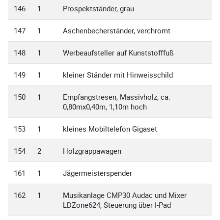
146
1
Prospektständer, grau
147
1
Aschenbecherständer, verchromt
148
1
Werbeaufsteller auf Kunststofffuß
149
1
kleiner Ständer mit Hinweisschild
150
1
Empfangstresen, Massivholz, ca.
0,80mx0,40m, 1,10m hoch
153
1
kleines Mobiltelefon Gigaset
154
2
Holzgrappawagen
161
1
Jägermeisterspender
162
1
Musikanlage CMP30 Audac und Mixer
LDZone624, Steuerung über I-Pad