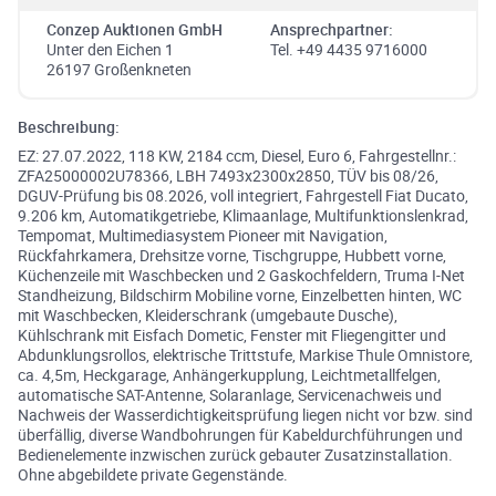
Conzep Auktionen GmbH
Ansprechpartner:
Unter den Eichen 1
Tel. +49 4435 9716000
26197 Großenkneten
Beschreibung:
EZ: 27.07.2022, 118 KW, 2184 ccm, Diesel, Euro 6, Fahrgestellnr.:
ZFA25000002U78366, LBH 7493x2300x2850, TÜV bis 08/26,
DGUV-Prüfung bis 08.2026, voll integriert, Fahrgestell Fiat Ducato,
9.206 km, Automatikgetriebe, Klimaanlage, Multifunktionslenkrad,
Tempomat, Multimediasystem Pioneer mit Navigation,
Rückfahrkamera, Drehsitze vorne, Tischgruppe, Hubbett vorne,
Küchenzeile mit Waschbecken und 2 Gaskochfeldern, Truma I-Net
Standheizung, Bildschirm Mobiline vorne, Einzelbetten hinten, WC
mit Waschbecken, Kleiderschrank (umgebaute Dusche),
Kühlschrank mit Eisfach Dometic, Fenster mit Fliegengitter und
Abdunklungsrollos, elektrische Trittstufe, Markise Thule Omnistore,
ca. 4,5m, Heckgarage, Anhängerkupplung, Leichtmetallfelgen,
automatische SAT-Antenne, Solaranlage, Servicenachweis und
Nachweis der Wasserdichtigkeitsprüfung liegen nicht vor bzw. sind
überfällig, diverse Wandbohrungen für Kabeldurchführungen und
Bedienelemente inzwischen zurück gebauter Zusatzinstallation.
Ohne abgebildete private Gegenstände.