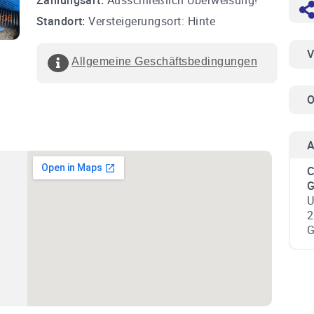
Zahlungsart:
Ausschließlich Überweisung!
Standort:
Versteigerungsort: Hinte
V
Allgemeine Geschäftsbedingungen
O
A
C
U
2
G