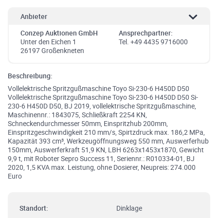
Anbieter
Conzep Auktionen GmbH
Ansprechpartner:
Unter den Eichen 1
Tel. +49 4435 9716000
26197 Großenkneten
Beschreibung:
Vollelektrische Spritzgußmaschine Toyo Si-230-6 H450D D50
Vollelektrische Spritzgußmaschine Toyo Si-230-6 H450D D50 Si-
230-6 H450D D50, BJ 2019, vollelektrische Spritzgußmaschine,
Maschinennr.: 1843075, Schließkraft 2254 KN,
Schneckendurchmesser 50mm, Einspritzhub 200mm,
Einspritzgeschwindigkeit 210 mm/s, Spirtzdruck max. 186,2 MPa,
Kapazität 393 cm³, Werkzeugöffnungsweg 550 mm, Auswerferhub
150mm, Auswerferkraft 51,9 KN, LBH 6263x1453x1870, Gewicht
9,9 t, mit Roboter Sepro Success 11, Seriennr.: R010334-01, BJ
2020, 1,5 KVA max. Leistung, ohne Dosierer, Neupreis: 274.000
Euro
Standort:
Dinklage