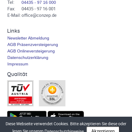
Tel:
04435 - 97 16 000
Fax:
04435 - 97 16 001
E-Mail:
office@conzep.de
Links
Newsletter Abmeldung
AGB Präsenzversteigerung
AGB Onlineversteigerung
Datenschutzerklärung
Impressum
Qualität
Diese Webseite verwendet Cookies. Bitte akzeptieren Sie diese oder
Technische Umsetzung
bluetronix.de
lesen Sie unseren
Datenschutzhinweise