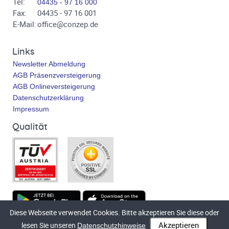
Tel:
04435 - 97 16 000
Fax:
04435 - 97 16 001
E-Mail:
office@conzep.de
Links
Newsletter Abmeldung
AGB Präsenzversteigerung
AGB Onlineversteigerung
Datenschutzerklärung
Impressum
Qualität
Diese Webseite verwendet Cookies. Bitte akzeptieren Sie diese oder
Technische Umsetzung
bluetronix.de
lesen Sie unseren
Datenschutzhinweise