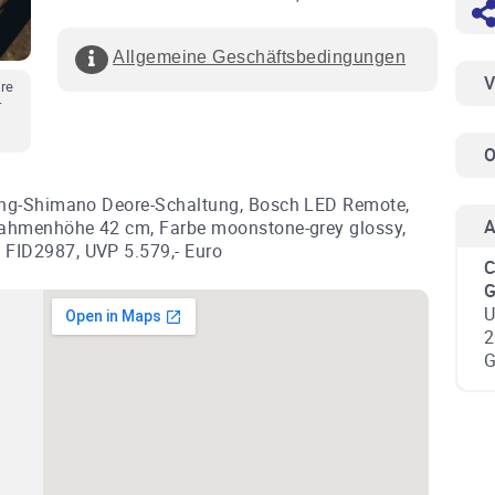
Allgemeine Geschäftsbedingungen
V
ere
r
O
ang-Shimano Deore-Schaltung, Bosch LED Remote,
A
Rahmenhöhe 42 cm, Farbe moonstone-grey glossy,
FID2987, UVP 5.579,- Euro
C
U
2
G