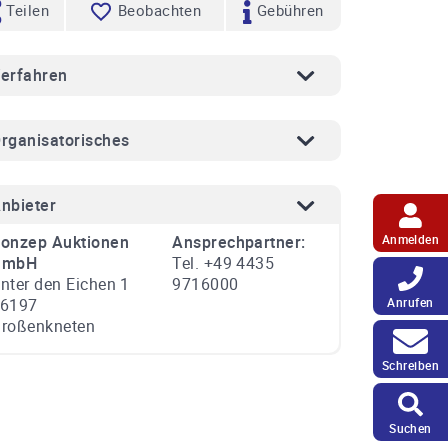
Teilen
Beobachten
Gebühren
erfahren
rganisatorisches
nbieter
onzep Auktionen
Ansprechpartner:
Anmelden
GmbH
Tel. +49 4435
nter den Eichen 1
9716000
6197
Anrufen
roßenkneten
Schreiben
Suchen