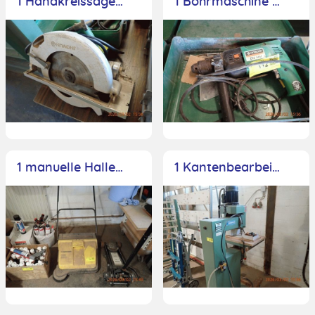
1 Handkreissäge Hitachi C8U, 210mm, Seriennr.: 910006, 1400 Watt
1 Bohrmaschine Hitachi, Typ DV14V, im Koffer, alt
1 manuelle Hallenkehrmaschine Kärcher KRM550
1 Kantenbearbeitungsmaschine Samco, Typ Minirouter, Typ C5506861, BJ 1986