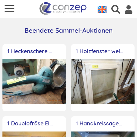
Beendete Sammel-Auktionen
1 Heckenschere Metabo, Typ HS Euro
1 Holzfenster weiß, 0,80mx1,00m
1 Doublofräse Elu, Typ DS140, Seriennr.: 61933, 600 Watt, 7500 U/min, im Koffer
1 Handkreissäge Black & Decker KS865N, 1300 Watt, im Koffer