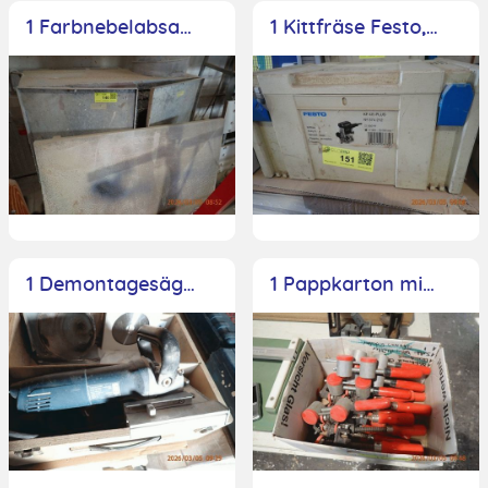
1 Farbnebelabsauganlage, Filterfläche ca. 1,00mx1,00m, weitere Angaben nicht ersichtlich
1 Kittfräse Festo, Typ KF4E-E Plus, Maschinennr.: 574212, im Koffer
1 Demontagesäge Bosch, Abdeckung defekt, mit Ersatzblatt
1 Pappkarton mit 1 Posten Montagehilfen, ca. 10 Stück