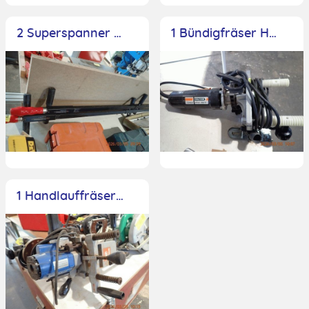
2 Superspanner Würth Maxifix, Spannweite 1200mm
1 Bündigfräser Holz Her Conturo, Typ 2352, 2.400 U/min, 850 Watt
1 Handlauffräser Scheer, Typ FG308, BJ 1985