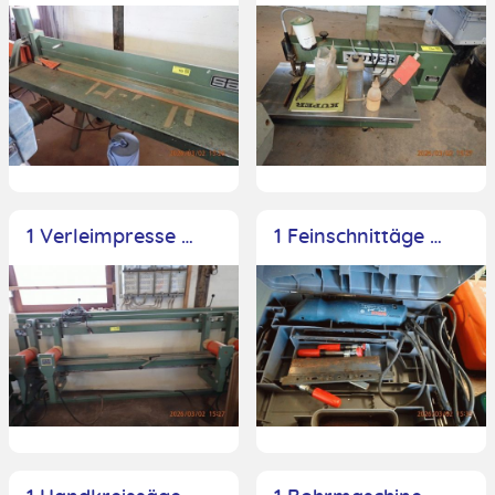
1 Verleimpresse Hess Mobil, Bj 1992, pneumatisch, Fabriknr.: 136921627, mit 4 Presszylindern
1 Feinschnittäge Bosch, 200mm, Typ GFS350E, im Koffer