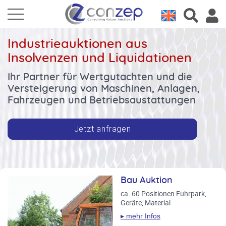
Industrieauktionen aus
Insolvenzen und Liquidationen
Ihr Partner für Wertgutachten und die
Versteigerung von Maschinen, Anlagen,
Fahrzeugen und Betriebsaustattungen
Jetzt anfragen
Bau Auktion
Tischlerei-Auktion
Bitte beachten Sie die
Auktionen im Juli und
ca. 60 Positionen Fuhrpark,
ca. 120 Position gepflegter
August
Geräte, Material
Maschinen- und
Werkzeugbestand, u.a.
Handwerk, Fahrzeuge,
▸ mehr Infos
Breitbandschlieferm
Metallbearbeitung, Bau