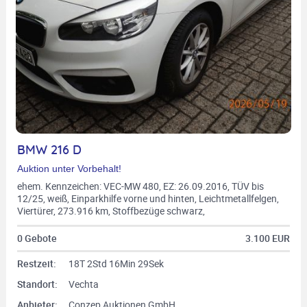
BMW 216 D
Auktion unter Vorbehalt!
ehem. Kennzeichen: VEC-MW 480, EZ: 26.09.2016, TÜV bis
12/25, weiß, Einparkhilfe vorne und hinten, Leichtmetallfelgen,
Viertürer, 273.916 km, Stoffbezüge schwarz,
Multifunktionslederlenkrad, Fahrgestellnr.:
WBA2B31040V813765, 6-Gang-Schaltgetriebe, 85 KW, 1.496
0 Gebote
3.100 EUR
ccm, Diesel, Euro 6, 0005/BXS
Restzeit:
18T 2Std 16Min 28Sek
Standort:
Vechta
Anbieter:
Conzep Auktionen GmbH