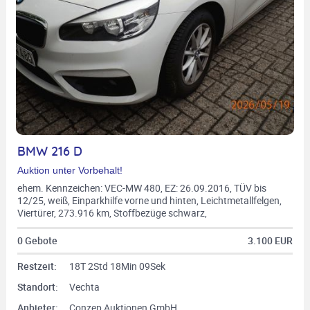
BMW 216 D
Auktion unter Vorbehalt!
ehem. Kennzeichen: VEC-MW 480, EZ: 26.09.2016, TÜV bis
12/25, weiß, Einparkhilfe vorne und hinten, Leichtmetallfelgen,
Viertürer, 273.916 km, Stoffbezüge schwarz,
Multifunktionslederlenkrad, Fahrgestellnr.:
WBA2B31040V813765, 6-Gang-Schaltgetriebe, 85 KW, 1.496
0 Gebote
3.100 EUR
ccm, Diesel, Euro 6, 0005/BXS
Restzeit:
18T 2Std 18Min 07Sek
Standort:
Vechta
Anbieter:
Conzep Auktionen GmbH