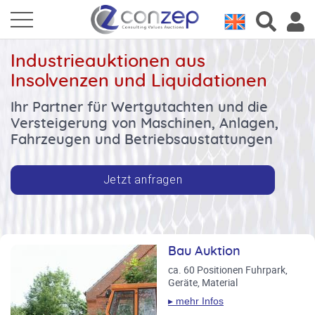
Industrieauktionen aus
Insolvenzen und Liquidationen
Ihr Partner für Wertgutachten und die
Versteigerung von Maschinen, Anlagen,
Fahrzeugen und Betriebsaustattungen
Jetzt anfragen
Bau Auktion
Tischlerei-Auktion
Bitte beachten Sie die
Auktionen im Juli und
ca. 60 Positionen Fuhrpark,
ca. 120 Position gepflegter
August
Geräte, Material
Maschinen- und
Werkzeugbestand, u.a.
Handwerk, Fahrzeuge,
▸ mehr Infos
Breitbandschlieferm
Metallbearbeitung, Bau