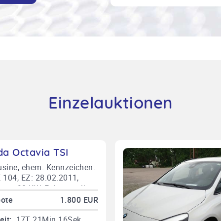
Einzelauktionen
da Octavia TSI
sine, ehem. Kennzeichen:
 104, EZ: 28.02.2011,
cm, 90 KW, Fahrgestellnr.:
J61Z8B2111134, Euro 5,
bote
1.800 EUR
n, Einparkhilfe vorne und
n, 6-Gang-Schaltgetriebe,
eit:
17T 21Min 15Sek