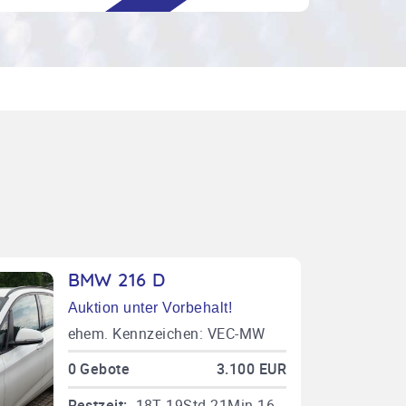
BMW 216 D
Auktion unter Vorbehalt!
ehem. Kennzeichen: VEC-MW
480, EZ: 26.09.2016, TÜV bis
0 Gebote
3.100 EUR
12/25, weiß, Einparkhilfe vorne
und hinten, Leichtmetallfelgen,
Restzeit:
18T 19Std 21Min 15Sek